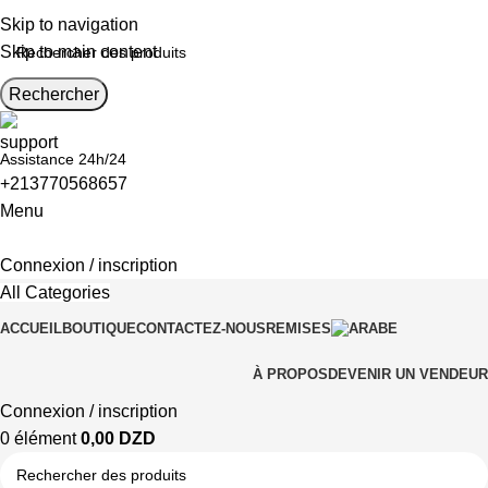
Skip to navigation
Skip to main content
Rechercher
Assistance 24h/24
+213770568657
Menu
Connexion / inscription
All Categories
ACCUEIL
BOUTIQUE
CONTACTEZ-NOUS
REMISES
À PROPOS
DEVENIR UN VENDEUR
Connexion / inscription
0
élément
0,00
DZD