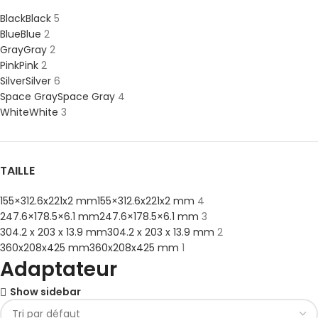
Black
Black
5
Blue
Blue
2
Gray
Gray
2
Pink
Pink
2
Silver
Silver
6
Space Gray
Space Gray
4
White
White
3
TAILLE
155×312.6x221x2 mm
155×312.6x221x2 mm
4
247.6×178.5×6.1 mm
247.6×178.5×6.1 mm
3
304.2 x 203 x 13.9 mm
304.2 x 203 x 13.9 mm
2
360x208x425 mm
360x208x425 mm
1
Adaptateur
Show sidebar