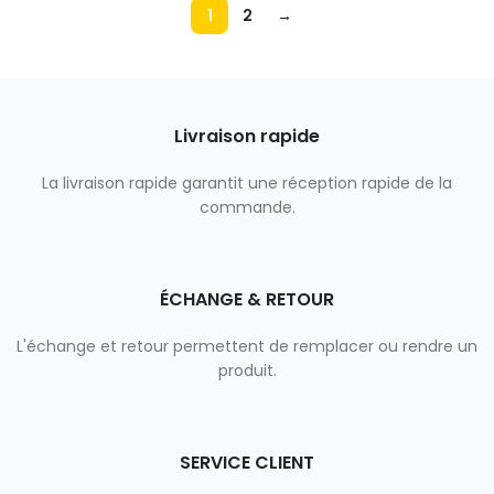
COULEUR
Gray
1
2
→
TAILLE
247.6×178.5×6.1 mm
Livraison rapide
La livraison rapide garantit une réception rapide de la
commande.
ÉCHANGE & RETOUR​
L'échange et retour permettent de remplacer ou rendre un
produit.
SERVICE CLIENT