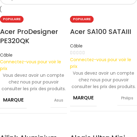
POPULAIRE
POPULAIRE
POPULAIRE
NOUVEAU
POPULAIRE
Acer ProDesigner
Acer SA100 SATAIII
PE320QK
Câble
Câble
Connectez-vous pour voir le
Connectez-vous pour voir le
prix
prix
Vous devez avoir un compte
Vous devez avoir un compte
chez nous pour pouvoir
chez nous pour pouvoir
consulter les prix des produits.
consulter les prix des produits.
MARQUE
Philips
MARQUE
Asus
COULEUR
White
COULEUR
Black