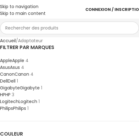
Skip to navigation
CONNEXION / INSCRIPTI
Skip to main content
Accueil
Adaptateur
FILTRER PAR MARQUES
Apple
Apple
4
Asus
Asus
4
Canon
Canon
4
Dell
Dell
1
Gigabyte
Gigabyte
1
HP
HP
3
Logitech
Logitech
1
Philips
Philips
1
COULEUR