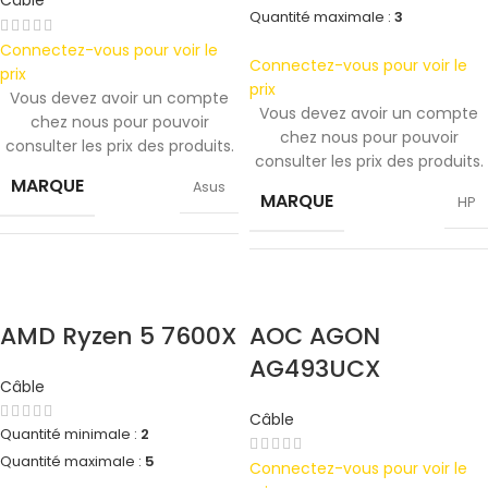
Câble
Quantité maximale :
3
Connectez-vous pour voir le
Connectez-vous pour voir le
prix
prix
Vous devez avoir un compte
Vous devez avoir un compte
chez nous pour pouvoir
chez nous pour pouvoir
consulter les prix des produits.
consulter les prix des produits.
MARQUE
Asus
MARQUE
HP
COULEUR
Blue
COULEUR
Silver
AMD Ryzen 5 7600X
AOC AGON
AG493UCX
304.2 x 203 x 13.9
TAILLE
TAILLE
Câble
mm
247.6×178.5×6.1 mm
Câble
Quantité minimale :
2
Quantité maximale :
5
Connectez-vous pour voir le