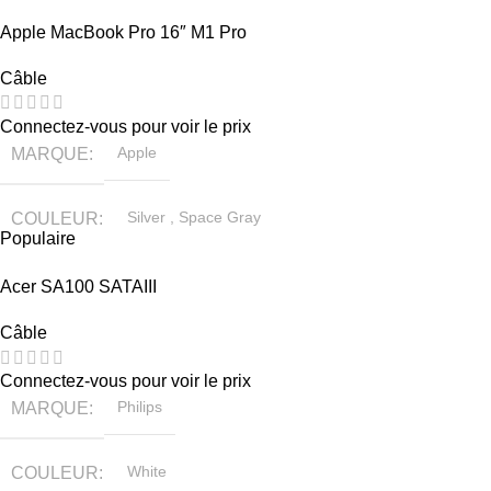
Apple MacBook Pro 16″ M1 Pro
Câble
Connectez-vous pour voir le prix
MARQUE
Apple
COULEUR
Silver
,
Space Gray
Populaire
TAILLE
155×312.6x221x2 mm
Acer SA100 SATAIII
Câble
Connectez-vous pour voir le prix
MARQUE
Philips
COULEUR
White